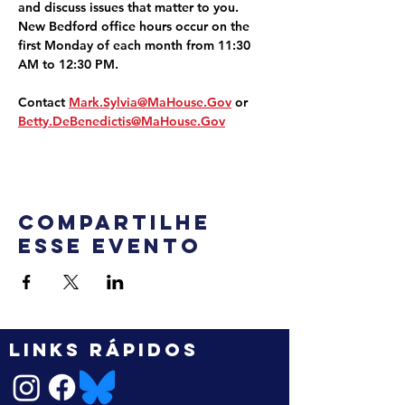
and discuss issues that matter to you. 
New Bedford office hours occur on the 
first Monday of each month from 11:30 
AM to 12:30 PM.
Contact 
Mark.Sylvia@MaHouse.Gov
 or 
Betty.DeBenedictis@MaHouse.Gov
Compartilhe
esse evento
LINKS RÁPIDOS