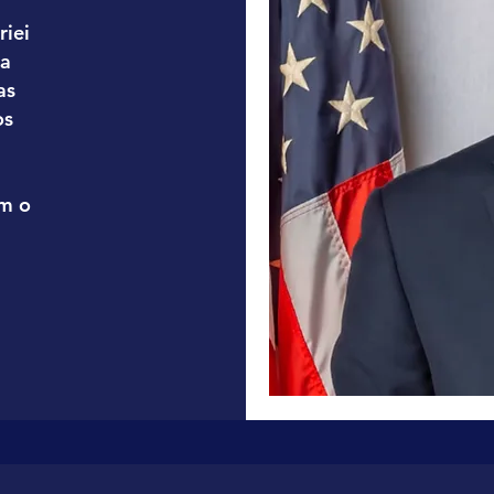
riei
oa
as
os
m o