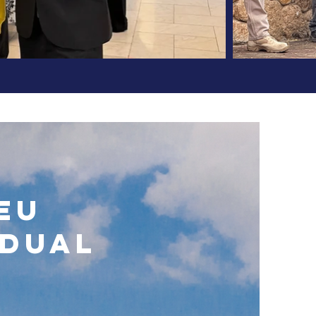
eu
adual