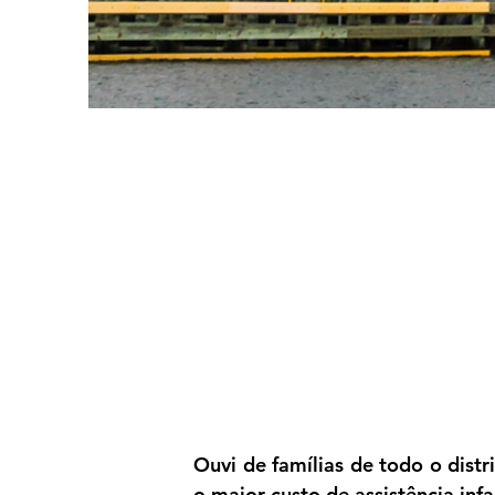
Ouvi de famílias de todo o dis
o maior custo de assistência infan