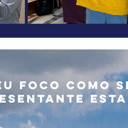
eu foco como s
esentante est