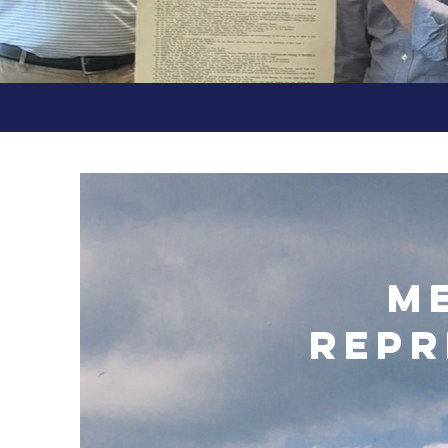
M
repr