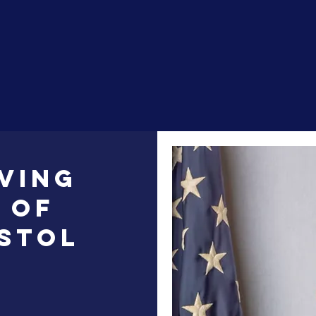
LAR
About
New Page
My 
ving
 of
istol
t