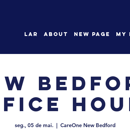
LAR
About
New Page
My 
ew Bedfo
ffice Hou
seg., 05 de mai.
  |  
CareOne New Bedford