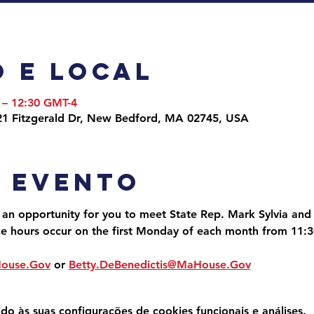
 e local
 – 12:30 GMT-4
1 Fitzgerald Dr, New Bedford, MA 02745, USA
o evento
 an opportunity for you to meet State Rep. Mark Sylvia and 
ce hours occur on the first Monday of each month from 11:
House.Gov
 or 
Betty.DeBenedictis@MaHouse.Gov
 às suas configurações de cookies funcionais e análises.