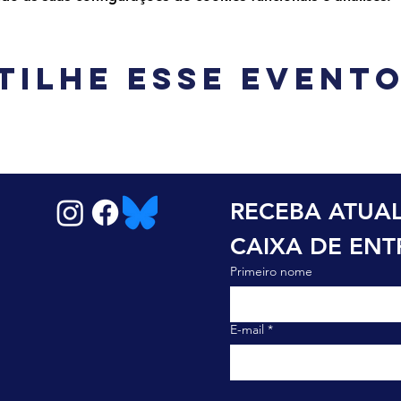
tilhe esse event
RECEBA ATUAL
CAIXA DE EN
Primeiro nome
E-mail
*