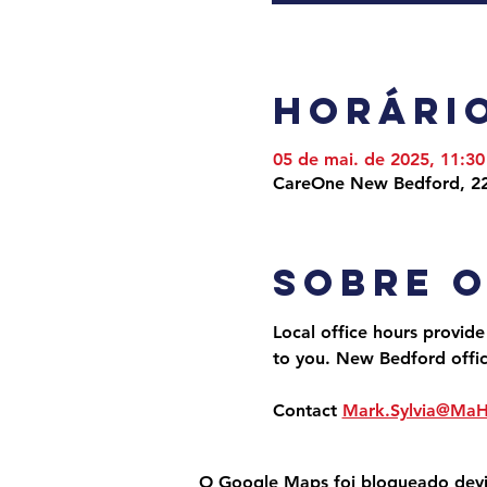
Horário
05 de mai. de 2025, 11:30
CareOne New Bedford, 22
Sobre 
Local office hours provide
to you. New Bedford offi
Contact 
Mark.Sylvia@Ma
O Google Maps foi bloqueado devido