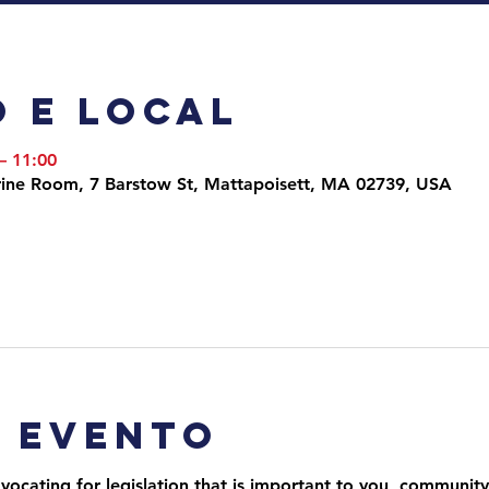
 e local
– 11:00
arine Room, 7 Barstow St, Mattapoisett, MA 02739, USA
o evento
ocating for legislation that is important to you, community