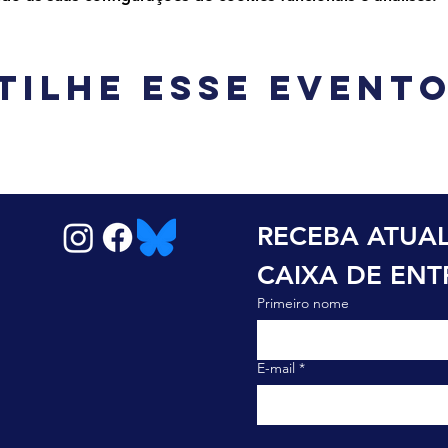
tilhe esse event
RECEBA ATUAL
CAIXA DE EN
Primeiro nome
E-mail
*