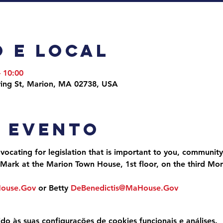
 e local
– 10:00
ing St, Marion, MA 02738, USA
o evento
ocating for legislation that is important to you, community
Mark at the Marion Town House, 1st floor, on the third Mo
House.Gov
 or Betty 
DeBenedictis@MaHouse.Gov
 às suas configurações de cookies funcionais e análises.