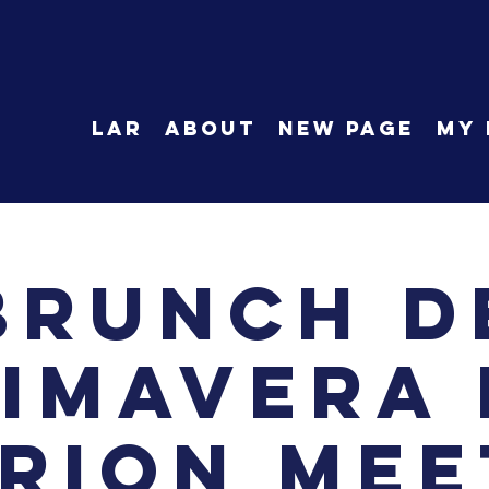
LAR
About
New Page
My 
Brunch d
imavera
rion Mee