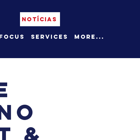
NOTÍCIAS
Focus
Services
More...
e
 no
t &