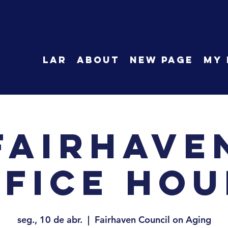
LAR
About
New Page
My 
Fairhave
ffice Hou
seg., 10 de abr.
  |  
Fairhaven Council on Aging