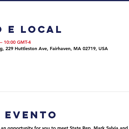
 e local
 – 10:00 GMT-4
ng, 229 Huttleston Ave, Fairhaven, MA 02719, USA
o evento
 an opportunity for you to meet State Rep. Mark Sylvia and 