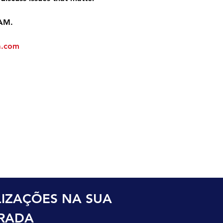
 AM.
a.com
o
IZAÇÕES NA SUA 
TRADA