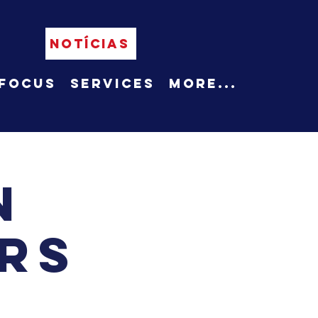
NOTÍCIAS
Focus
Services
More...
n
rs