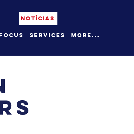
NOTÍCIAS
Focus
Services
More...
n
rs