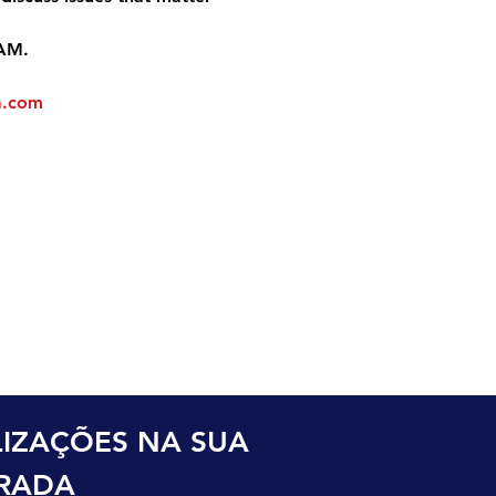
 AM.
a.com
o
IZAÇÕES NA SUA 
TRADA