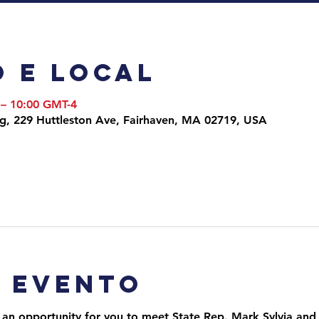
 e local
 – 10:00 GMT-4
ng, 229 Huttleston Ave, Fairhaven, MA 02719, USA
o evento
 an opportunity for you to meet State Rep. Mark Sylvia and 