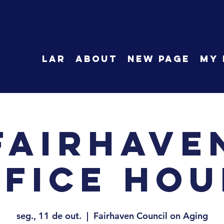
LAR
About
New Page
My 
Fairhave
ffice Hou
seg., 11 de out.
  |  
Fairhaven Council on Aging