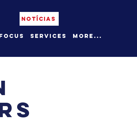
NOTÍCIAS
Focus
Services
More...
n
rs