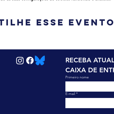
tilhe esse event
RECEBA ATUAL
CAIXA DE EN
Primeiro nome
E-mail
*