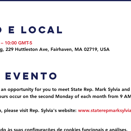
 e local
 – 10:00 GMT-5
ng, 229 Huttleston Ave, Fairhaven, MA 02719, USA
o evento
 an opportunity for you to meet State Rep. Mark Sylvia and 
 hours occur on the second Monday of each month from 9 A
 please visit Rep. Sylvia's website: 
www.staterepmarksylvi
 às suas configurações de cookies funcionais e análises.