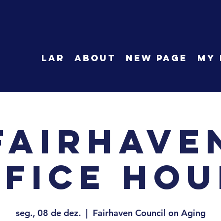
LAR
About
New Page
My 
Fairhave
ffice Hou
seg., 08 de dez.
  |  
Fairhaven Council on Aging