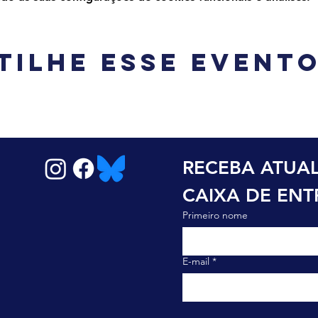
tilhe esse event
RECEBA ATUAL
CAIXA DE EN
Primeiro nome
E-mail
*