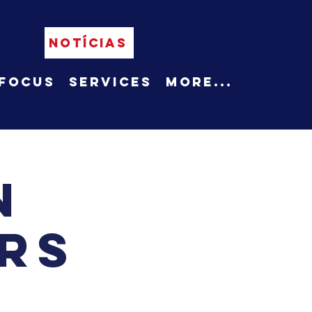
NOTÍCIAS
Focus
Services
More...
n
rs