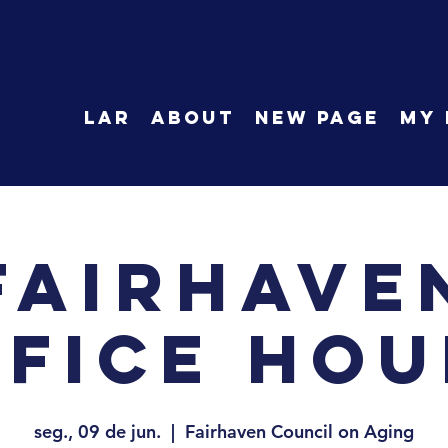
LAR
About
New Page
My 
Fairhave
ffice Hou
seg., 09 de jun.
  |  
Fairhaven Council on Aging