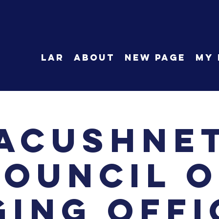
LAR
About
New Page
My 
Acushne
Council o
ging Offi