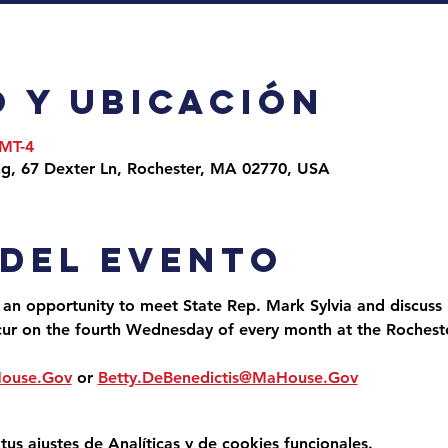
 y ubicación
GMT-4
ng, 67 Dexter Ln, Rochester, MA 02770, USA
 del evento
 an opportunity to meet State Rep. Mark Sylvia and discuss i
cur on the fourth Wednesday of every month at the Roches
House.Gov
 or 
Betty.DeBenedictis@MaHouse.Gov
s ajustes de Analíticas y de cookies funcionales.