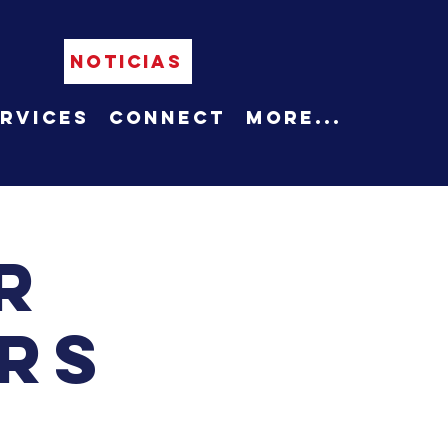
NOTICIAS
rvices
Connect
More...
r
rs