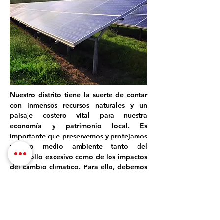
Nuestro distrito tiene la suerte de contar 
con inmensos recursos naturales y un 
paisaje costero vital para nuestra 
economía y patrimonio local. Es 
importante que preservemos y protejamos 
nuestro medio ambiente tanto del 
desarrollo excesivo como de los impactos 
del cambio climático. Para ello, debemos 
trabajar juntos a nivel local, regional, 
estatal y federal y hacer nuestra parte 
para cumplir con los objetivos del plan 
climático y de energía limpia de la 
Commonwealth para 2030 y 2050.
