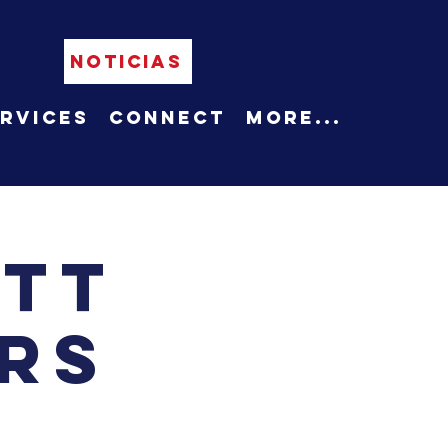
NOTICIAS
rvices
Connect
More...
ett
rs