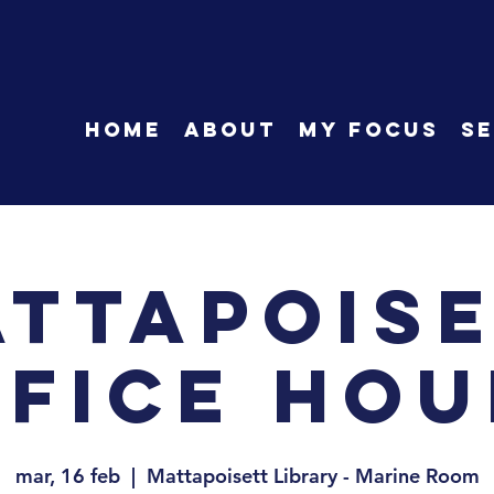
HOME
About
My Focus
Se
ttapois
ffice Hou
mar, 16 feb
  |  
Mattapoisett Library - Marine Room