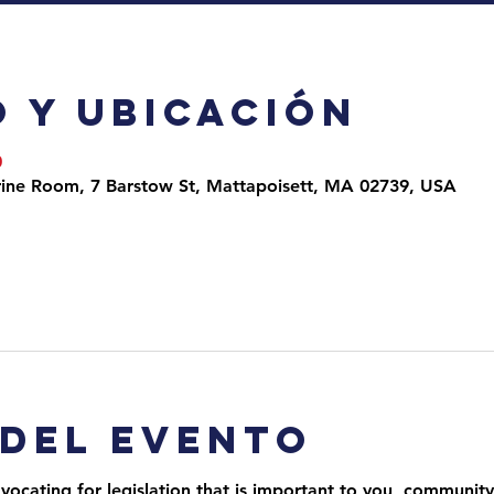
 y ubicación
0
arine Room, 7 Barstow St, Mattapoisett, MA 02739, USA
 del evento
ocating for legislation that is important to you, community