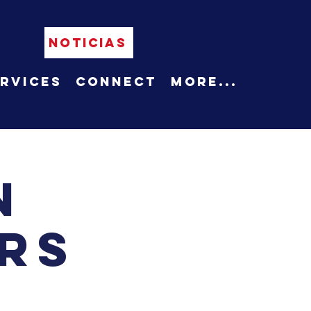
NOTICIAS
rvices
Connect
More...
n
rs