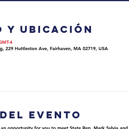
 y ubicación
 GMT-4
ng, 229 Huttleston Ave, Fairhaven, MA 02719, USA
 del evento
 an opportunity for you to meet State Rep. Mark Sylvia and 