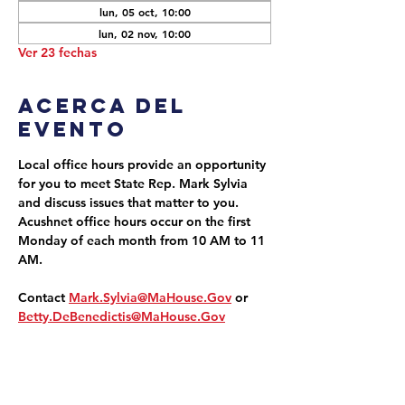
lun, 05 oct, 10:00
lun, 02 nov, 10:00
Ver 23 fechas
Acerca del
evento
Local office hours provide an opportunity 
for you to meet State Rep. Mark Sylvia 
and discuss issues that matter to you. 
Acushnet office hours occur on the first 
Monday of each month from 10 AM to 11 
AM.
Contact 
Mark.Sylvia@MaHouse.Gov
 or 
Betty.DeBenedictis@MaHouse.Gov