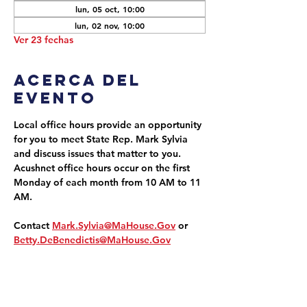
lun, 05 oct, 10:00
lun, 02 nov, 10:00
Ver 23 fechas
Acerca del
evento
Local office hours provide an opportunity 
for you to meet State Rep. Mark Sylvia 
and discuss issues that matter to you. 
Acushnet office hours occur on the first 
Monday of each month from 10 AM to 11 
AM.
Contact 
Mark.Sylvia@MaHouse.Gov
 or 
Betty.DeBenedictis@MaHouse.Gov