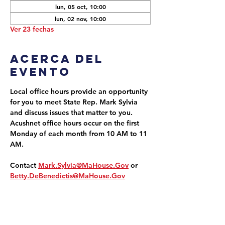
lun, 05 oct, 10:00
lun, 02 nov, 10:00
Ver 23 fechas
Acerca del
evento
Local office hours provide an opportunity 
for you to meet State Rep. Mark Sylvia 
and discuss issues that matter to you. 
Acushnet office hours occur on the first 
Monday of each month from 10 AM to 11 
AM.
Contact 
Mark.Sylvia@MaHouse.Gov
 or 
Betty.DeBenedictis@MaHouse.Gov