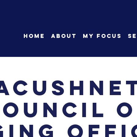
HOME
About
My Focus
Se
Acushne
Council o
ging Offi