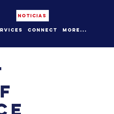
NOTICIAS
rvices
Connect
More...
t
f
ce