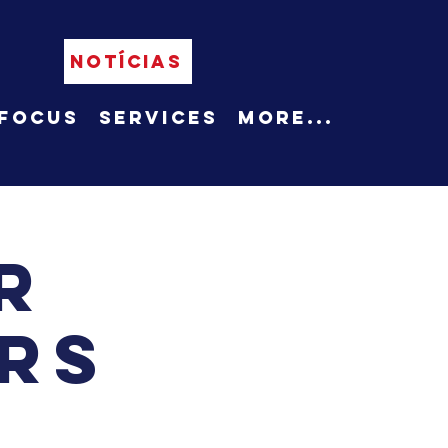
NOTÍCIAS
Focus
Services
More...
r
rs