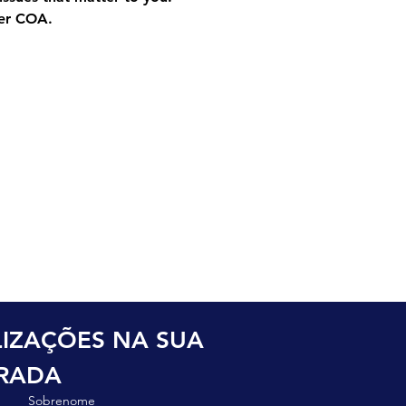
ter COA.
o
IZAÇÕES NA SUA 
TRADA
Sobrenome