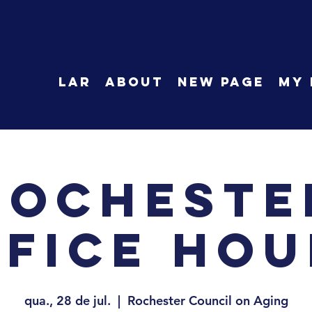
LAR
About
New Page
My 
Rocheste
ffice Hou
qua., 28 de jul.
  |  
Rochester Council on Aging