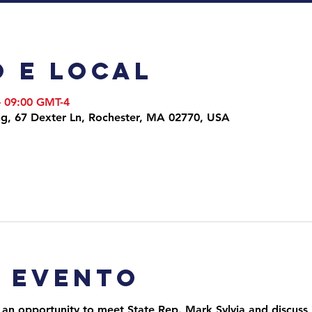
 e local
 – 09:00 GMT-4
ng, 67 Dexter Ln, Rochester, MA 02770, USA
o evento
 an opportunity to meet State Rep. Mark Sylvia and discuss i