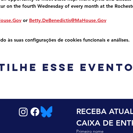
cur on the fourth Wednesday of every month at the Roches
House.Gov
 or 
Betty.DeBenedictis@MaHouse.Gov
 às suas configurações de cookies funcionais e análises.
tilhe esse event
RECEBA ATUAL
CAIXA DE EN
Primeiro nome