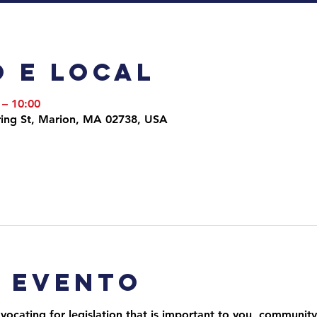
 e local
 – 10:00
ing St, Marion, MA 02738, USA
o evento
ocating for legislation that is important to you, community