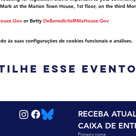
Mark at the Marion Town House, 1st floor, on the third Mo
House.Gov
 or Betty 
DeBenedictis@MaHouse.Gov
 às suas configurações de cookies funcionais e análises.
tilhe esse event
RECEBA ATUAL
CAIXA DE EN
Primeiro nome