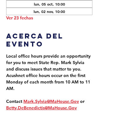
lun, 05 oct, 10:00
lun, 02 nov, 10:00
Ver 23 fechas
Acerca del
evento
Local office hours provide an opportunity 
for you to meet State Rep. Mark Sylvia 
and discuss issues that matter to you. 
Acushnet office hours occur on the first 
Monday of each month from 10 AM to 11 
AM.
Contact 
Mark.Sylvia@MaHouse.Gov
 or 
Betty.DeBenedictis@MaHouse.Gov